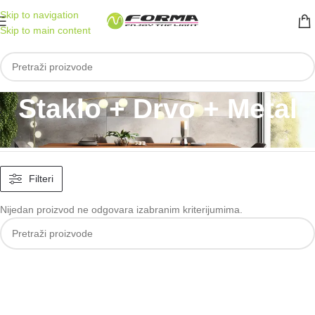
Skip to navigation
Skip to main content
Staklo + Drvo + Metal
Početna
/
Proizvod Materijal
/
Staklo + Drvo + Metal
Filteri
Nijedan proizvod ne odgovara izabranim kriterijumima.