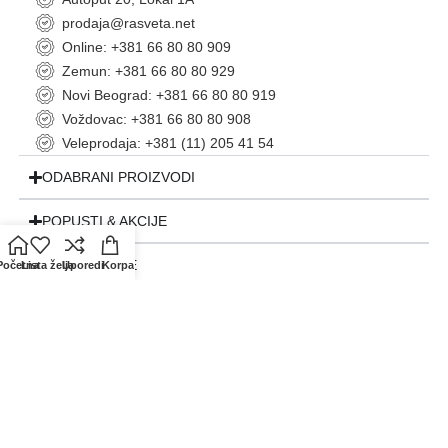
prodaja@rasveta.net
Online: +381 66 80 80 909
Zemun: +381 66 80 80 929
Novi Beograd: +381 66 80 80 919
Voždovac: +381 66 80 80 908
Veleprodaja: +381 (11) 205 41 54
ODABRANI PROIZVODI
POPUSTI & AKCIJE
INFORMACIJE
Početna
Lista želja
Uporedi
Korpa