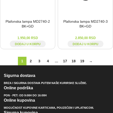
Plafonska lampa MD2740-⁠2
Plafonska lampa MD2740-⁠3
BK+GD
BK+GD
1.950,00
RSD
2.850,00
RSD
DODAJ U KORPU
DODAJ U KORPU
1
2
3
4
…
17
18
19
→
Sigurna dostava
BRZA I SIGURNA DOSTAVA PUTEM NAŠE KURIRSKE SLUŽBE.
Online podrška
PON - PET: OD 9:00H DO 16:00H
Online kupovina
MOGUĆNOST KUPOVINE KARTICAMA, POUZEĆEM I UPLATNICOM.
Sigurna kupovina.