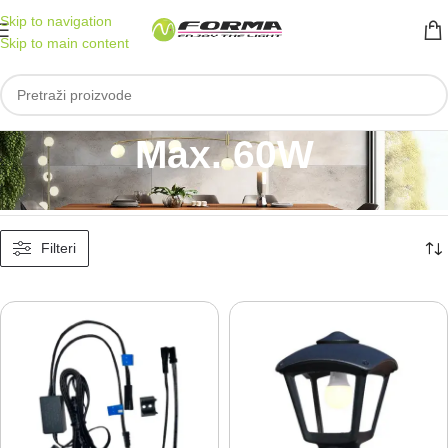
Skip to navigation
Skip to main content
Max. 60W
Početna
/
Proizvod Jačina
/
Max. 60W
Prikaz 1–30 od 564 rezultata
Filteri