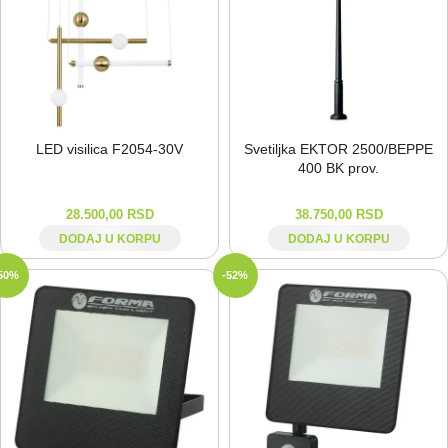
LED visilica F2054-⁠30V
Svetiljka EKTOR 2500/BEPPE
400 BK prov.
28.500,00
RSD
38.750,00
RSD
DODAJ U KORPU
DODAJ U KORPU
50%
-52%