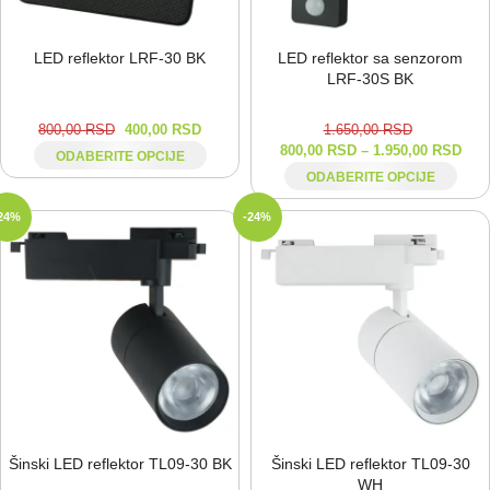
LED reflektor LRF-⁠30 BK
LED reflektor sa senzorom
LRF-⁠30S BK
800,00
RSD
400,00
RSD
1.650,00
RSD
800,00
RSD
–
1.950,00
RSD
ODABERITE OPCIJE
ODABERITE OPCIJE
24%
-24%
Šinski LED reflektor TL09-⁠30 BK
Šinski LED reflektor TL09-⁠30
WH