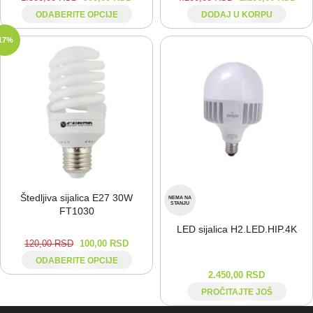
ODABERITE OPCIJE
DODAJ U KORPU
17%
Štedljiva sijalica E27 30W
NEMA NA
STANJU
FT1030
LED sijalica H2.LED.HIP.4K
120,00
RSD
100,00
RSD
ODABERITE OPCIJE
2.450,00
RSD
PROČITAJTE JOŠ