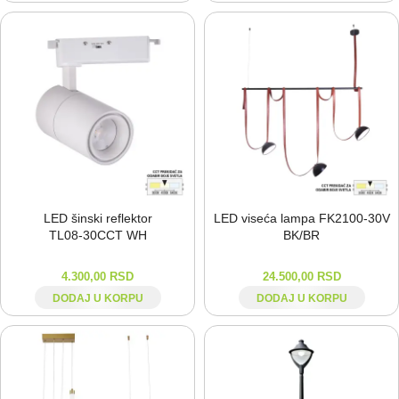
LED šinski reflektor
LED viseća lampa FK2100-⁠30V
TL08-⁠30CCT WH
BK/BR
4.300,00
RSD
24.500,00
RSD
DODAJ U KORPU
DODAJ U KORPU