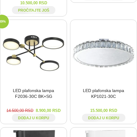
10.500,00
RSD
PROČITAJTE JOŠ
39%
LED plafonska lampa
LED plafonska lampa
F2036-⁠30C BK+SG
KP1021-⁠30C
14.500,00
RSD
8.900,00
RSD
15.500,00
RSD
DODAJ U KORPU
DODAJ U KORPU