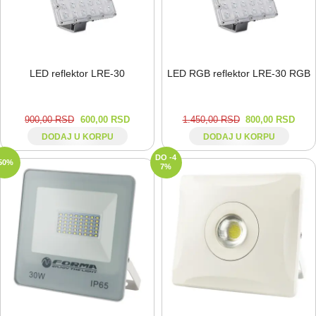
LED reflektor LRE-⁠30
LED RGB reflektor LRE-⁠30 RGB
900,00
RSD
600,00
RSD
1.450,00
RSD
800,00
RSD
DODAJ U KORPU
DODAJ U KORPU
DO -4
50%
7%