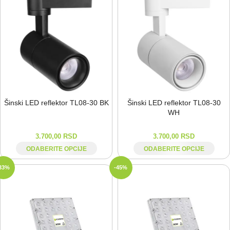
Šinski LED reflektor TL08-⁠30 BK
Šinski LED reflektor TL08-⁠30
WH
3.700,00
RSD
3.700,00
RSD
ODABERITE OPCIJE
ODABERITE OPCIJE
33%
-45%