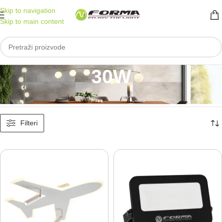
Skip to navigation
Skip to main content
30W
Početna
/
Proizvod Jačina
/
30W
Prikazano je svih 28 rezultata
Filteri