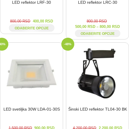
LED reflektor LRF-⁠30
LED reflektor LRC-⁠30
800,00
RSD
400,00
RSD
800,00
RSD
500,00
RSD
–
800,00
RSD
ODABERITE OPCIJE
ODABERITE OPCIJE
40%
-48%
LED svetiljka 30W LDA-⁠01-⁠30S
Šinski LED reflektor TL04-⁠30 BK
1.500,00
RSD
900,00
RSD
4.200,00
RSD
2.200,00
RSD